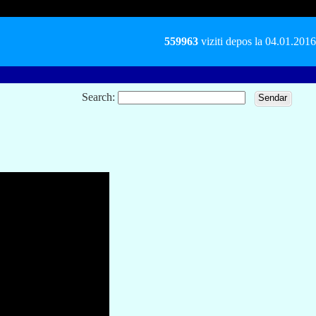
559963
viziti depos la 04.01.2016
Search: