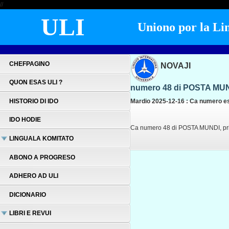
//
ULI
Uniono por la Lin
CHEFPAGINO
NOVAJI
QUON ESAS ULI ?
numero 48 di POSTA MU
HISTORIO DI IDO
Mardio 2025-12-16 : Ca numero es
IDO HODIE
Ca numero 48 di POSTA MUNDI, prizen
LINGUALA KOMITATO
ABONO A PROGRESO
ADHERO AD ULI
DICIONARIO
LIBRI E REVUI